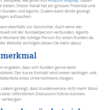
. Beispiele, wie jenes von
Amazon Mayday
, haben
e bieten. Dieser Kanal hat ein grosses Potential und
en Kunden und Agents. Zudem kann direkt gezeigt
ragen auftauchen.
ann ebenfalls zur Geschichte. Auch wenn der
 visuell mit der Kontaktperson verbunden. Agents
en Moment die richtige Person für einen Kunden da
 der Website verfolgen (lesen Sie mehr dazu).
smerkmal
n ergeben, dass sich Kunden gerne beim
stimmt. Der kurze Kontakt wird immer wichtiger und
ritätenliste eines Unternehmens steigen.
zudem gezeigt, dass Kundenservice nicht mehr bloss
u einer öffentlichen Diskussion führen können.
hr verbergen.