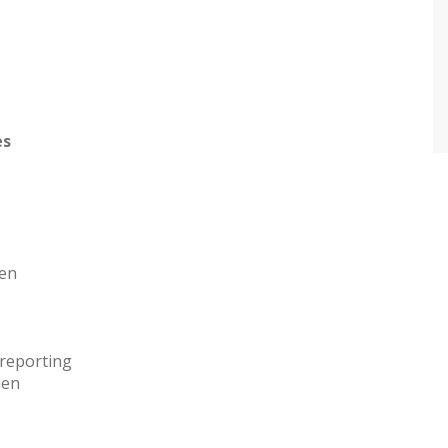
es
en
reporting
men