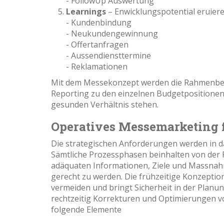
- FollowUp Auswertung
Learnings
– Enwicklungspotential eruie
- Kundenbindung
- Neukundengewinnung
- Offertanfragen
- Aussendiensttermine
- Reklamationen
Mit dem Messekonzept werden die Rahmenbed
Reporting zu den einzelnen Budgetpositionen s
gesunden Verhältnis stehen.
Operatives Messemarketing f
Die strategischen Anforderungen werden in
Sämtliche Prozessphasen beinhalten von der 
adäquaten Informationen, Ziele und Massna
gerecht zu werden. Die frühzeitige Konzeptio
vermeiden und bringt Sicherheit in der Planun
rechtzeitig Korrekturen und Optimierungen 
folgende Elemente