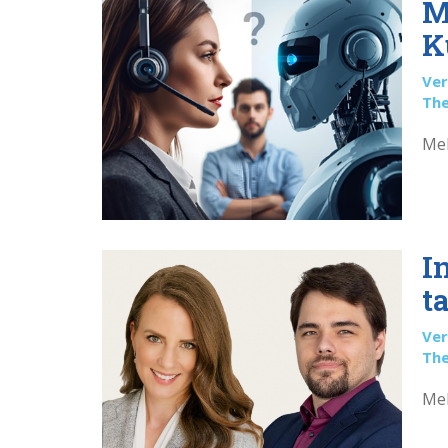
M
K
Ver
Th
Meh
I
t
Ver
Th
Meh