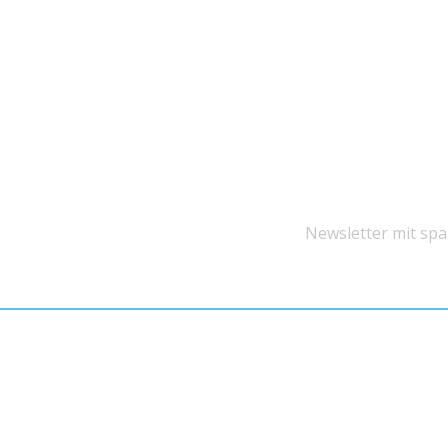
Newsletter mit sp
Impressum
Datenschutz
Folgen Sie uns