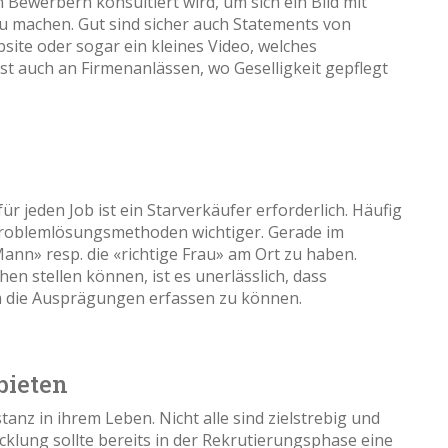
 Bewerbern konsultiert wird, um sich ein Bild mit
 machen. Gut sind sicher auch Statements von
site oder sogar ein kleines Video, welches
st auch an Firmenanlässen, wo Geselligkeit gepflegt
r jeden Job ist ein Starverkäufer erforderlich. Häufig
 Problemlösungsmethoden wichtiger. Gerade im
Mann» resp. die «richtige Frau» am Ort zu haben.
hen stellen können, ist es unerlässlich, dass
 die Ausprägungen erfassen zu können.
bieten
nz in ihrem Leben. Nicht alle sind zielstrebig und
cklung sollte bereits in der Rekrutierungsphase eine